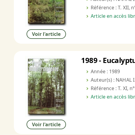
Référence : T. XII, 
Article en accès li
Voir l'article
1989 - Eucalypt
Année : 1989
Auteur(s) : NAHAL I
Référence : T. XI, n°
Article en accès li
Voir l'article