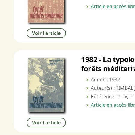
Article en accès li
Voir l'article
1982 - La typolo
forêts méditer
Année : 1982
Auteur(s) : TIMBAL J
Référence : T. IV, n°
Article en accès li
Voir l'article