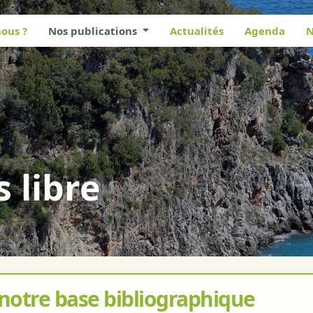
ous ?
Nos publications
Actualités
Agenda
N
s libre
 notre base bibliographique