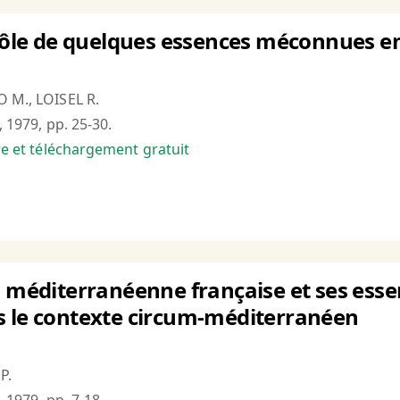
 rôle de quelques essences méconnues e
O M., LOISEL R.
, 1979, pp. 25-30.
bre et téléchargement gratuit
n méditerranéenne française et ses essen
s le contexte circum-méditerranéen
P.