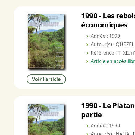
1990 - Les rebo
économiques
Année : 1990
Auteur(s) : QUEZEL
Référence : T. XII, 
Article en accès li
Voir l'article
1990 - Le Platan
partie
Année : 1990
Auteur(s) : NAHAL I