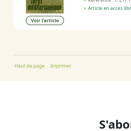
Référence : T. I, n°1
Article en accès li
Voir l'article
Haut de page
Imprimer
S'abo