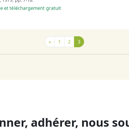
, 1979, pp. 7-18.
bre et téléchargement gratuit
«
1
2
3
nner, adhérer, nous so