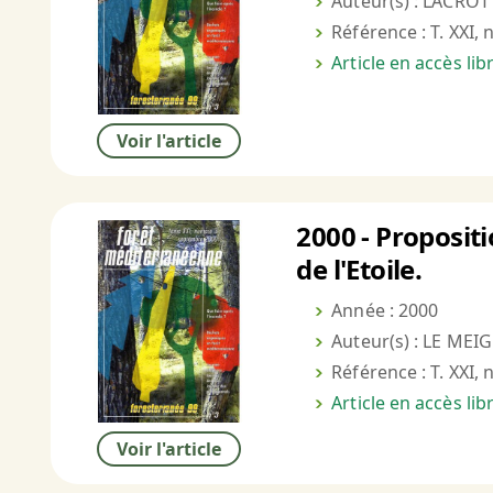
Auteur(s) : LACROT
Référence : T. XXI, 
Article en accès li
Voir l'article
2000 - Proposit
de l'Etoile.
Année : 2000
Auteur(s) : LE ME
Référence : T. XXI, 
Article en accès li
Voir l'article