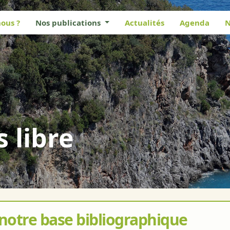
ous ?
Nos publications
Actualités
Agenda
N
s libre
 notre base bibliographique