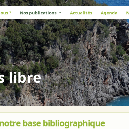
ous ?
Nos publications
Actualités
Agenda
N
s libre
 notre base bibliographique