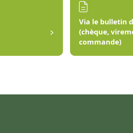
Via le bulletin 
(chèque, virem
commande)