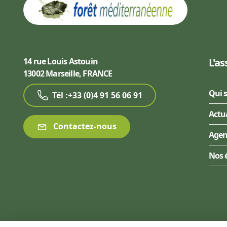
14 rue Louis Astouin
L'as
13002 Marseille, FRANCE
Qui 
Tél :+33 (0)4 91 56 06 91
Actu
Contactez-nous
Age
Nos 