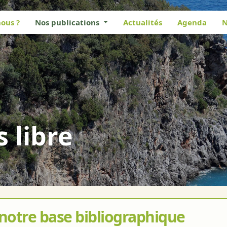
ous ?
Nos publications
Actualités
Agenda
N
s libre
 notre base bibliographique