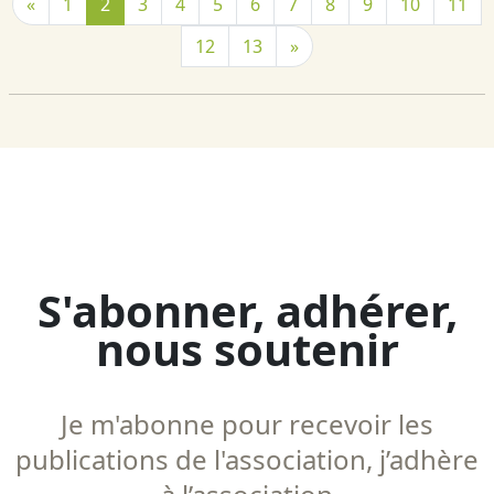
«
1
2
3
4
5
6
7
8
9
10
11
12
13
»
S'abonner, adhérer,
nous soutenir
Je m'abonne pour recevoir les
publications de l'association, j’adhère