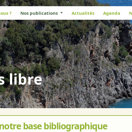
ous ?
Nos publications
Actualités
Agenda
N
s libre
 notre base bibliographique