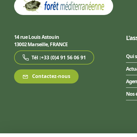
14 rue Louis Astouin
L'as
13002 Marseille, FRANCE
Qui 
Tél :+33 (0)4 91 56 06 91
Actu
Contactez-nous
Age
Nos 