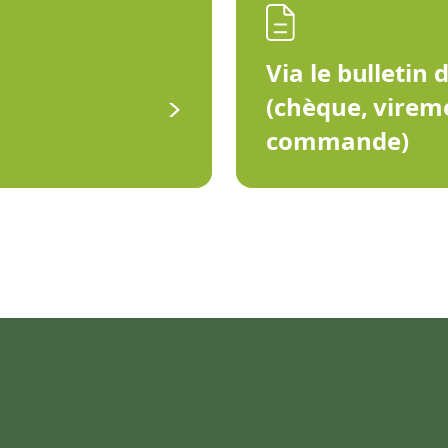
Via le bulletin 
(chèque, virem
commande)