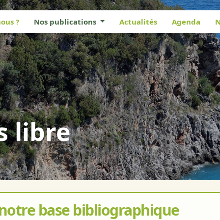
ous ?
Nos publications
Actualités
Agenda
N
s libre
 notre base bibliographique