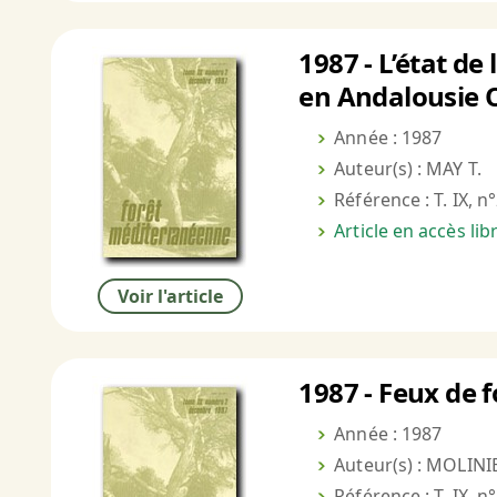
1987 - L’état de
en Andalousie 
Année : 1987
Auteur(s) : MAY T.
Référence : T. IX, n
Article en accès li
Voir l'article
1987 - Feux de 
Année : 1987
Auteur(s) : MOLINIE
Référence : T. IX, n