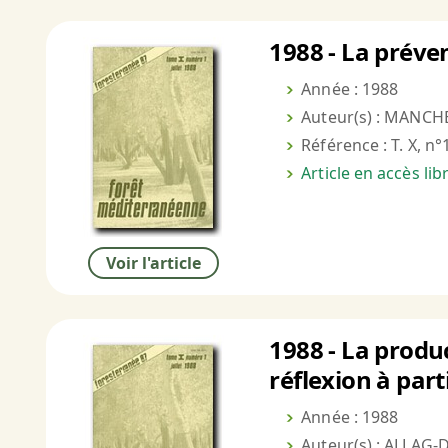
1988 - La préve
Année : 1988
Auteur(s) : MANCHE
Référence : T. X, n°
Article en accès li
Voir l'article
1988 - La produc
réflexion à par
Année : 1988
Auteur(s) : ALLAG-