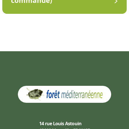
commande)
14 rue Louis Astouin