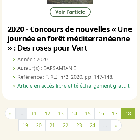
Voir l'article
2020 - Concours de nouvelles « Une
journée en forêt méditerranéenne
» : Des roses pour Vart
Année : 2020
Auteur(s) : BARSAMIAN E.
Référence : T. XLI, n°2, 2020, pp. 147-148.
Article en accès libre et téléchargement gratuit
«
…
11
12
13
14
15
16
17
18
19
20
21
22
23
24
…
»