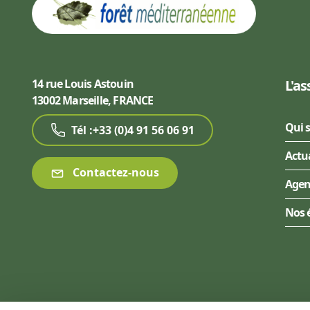
14 rue Louis Astouin
L'as
13002 Marseille, FRANCE
Qui 
Tél :+33 (0)4 91 56 06 91
Actu
Contactez-nous
Age
Nos 