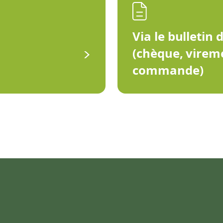
Via le bulletin 
(chèque, virem
commande)