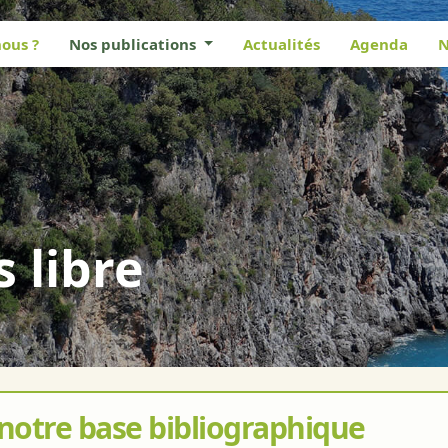
ous ?
Nos publications
Actualités
Agenda
N
s libre
 notre base bibliographique