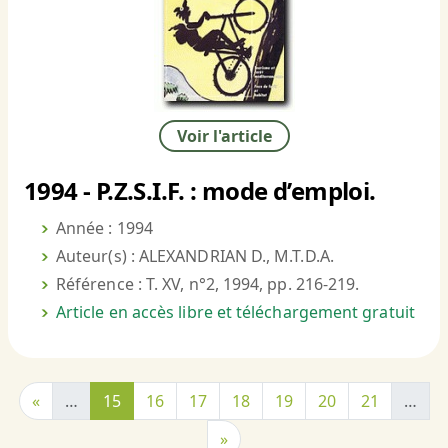
Voir l'article
1994 - P.Z.S.I.F. : mode d’emploi.
Année : 1994
Auteur(s) : ALEXANDRIAN D., M.T.D.A.
Référence : T. XV, n°2, 1994, pp. 216-219.
Article en accès libre et téléchargement gratuit
«
…
15
16
17
18
19
20
21
…
»