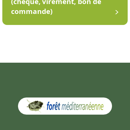
(chèque, virement, bon de
commande)