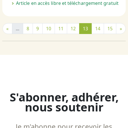
Article en accès libre et téléchargement gratuit
«
…
8
9
10
11
12
13
14
15
»
S'abonner, adhérer,
nous soutenir
Je m'abonne pour recevoir les