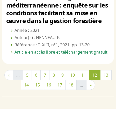
méditerranéenne : enquête sur les
conditions facilitant sa mise en
œuvre dans la gestion forestière
Année : 2021
Auteur(s) : HENNEAU F.
Référence : T. XLII, n°1, 2021, pp. 13-20.
Article en accès libre et téléchargement gratuit
«
…
5
6
7
8
9
10
11
12
13
14
15
16
17
18
…
»