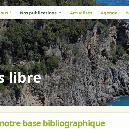
ous ?
Nos publications
Actualités
Agenda
N
s libre
 notre base bibliographique