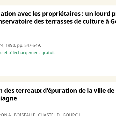
iation avec les propriétaires : un lourd 
nservatoire des terrasses de culture à G
n°4, 1990, pp. 547-549.
bre et téléchargement gratuit
on des terreaux d’épuration de la ville d
piagne
ON A., BOISEAU P., CHASTEL D., GOURC J.