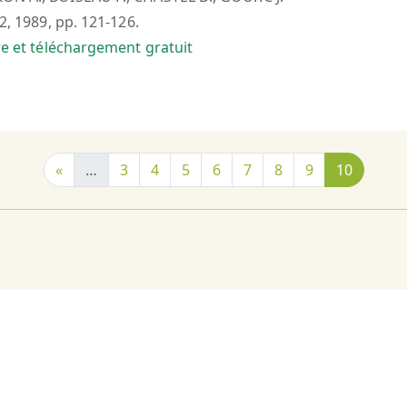
°2, 1989, pp. 121-126.
bre et téléchargement gratuit
«
…
3
4
5
6
7
8
9
10