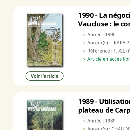
1990 - La négoc
Vaucluse : le co
Année : 1990
Auteur(s) : FRAPA P.
Référence : T. XII, 
Article en accès li
Voir l'article
1989 - Utilisati
plateau de Car
Année : 1989
Auteur(s) : CHAUDR