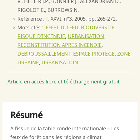
V., HETIER J.P., BONNIER J., ALEXANDRIAN D.,
RIGOLOT E., BURROWS N.
Référence : T. XXVI, n°3, 2005, pp. 265-272.
Mots-clés :
EFFET DU FEU
,
BIODIVERSITE
,
RISQUE D’INCENDIE
,
URBANISATION
,
RECONSTITUTION APRES INCENDIE
,
DEBROUSSAILLEMENT
,
ESPACE PROTEGE
,
ZONE
URBAINE
,
URBANISATION
Article en accès libre et téléchargement gratuit
Résumé
A l’issue de la table ronde internationale « Les
feux de forêt dans les régions à climat