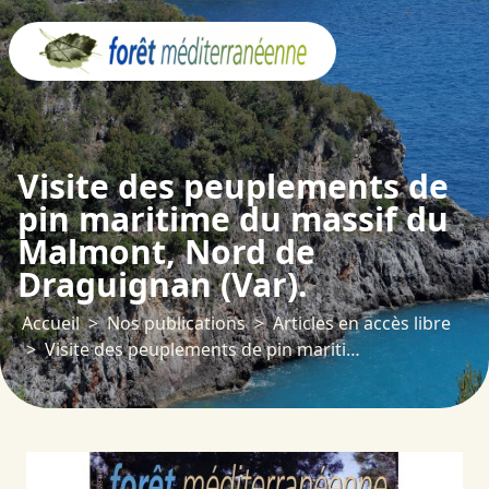
Panneau de gestion des cookies
Visite des peuplements de
pin maritime du massif du
Malmont, Nord de
Draguignan (Var).
Accueil
Nos publications
Articles en accès libre
Visite des peuplements de pin maritime du massif du Malmont, Nord de Draguignan (Var).