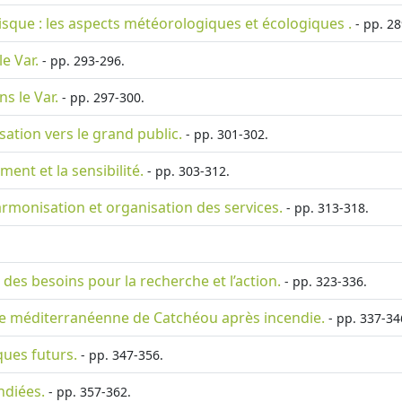
risque : les aspects météorologiques et écologiques .
- pp. 28
e Var.
- pp. 293-296.
s le Var.
- pp. 297-300.
isation vers le grand public.
- pp. 301-302.
ment et la sensibilité.
- pp. 303-312.
armonisation et organisation des services.
- pp. 313-318.
 des besoins pour la recherche et l’action.
- pp. 323-336.
re méditerranéenne de Catchéou après incendie.
- pp. 337-34
ques futurs.
- pp. 347-356.
ndiées.
- pp. 357-362.