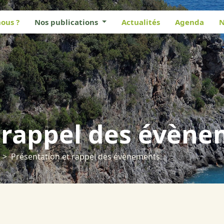
ous ?
Nos publications
Actualités
Agenda
N
 rappel des évène
Présentation et rappel des évènements.