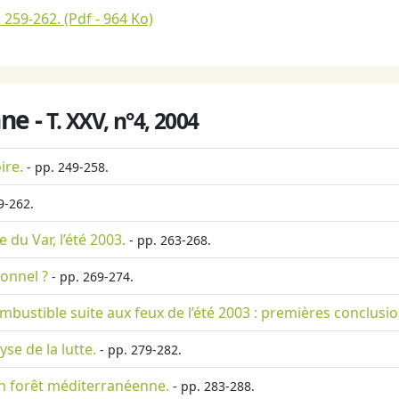
. 259-262.
(Pdf - 964 Ko)
ne -
T. XXV, n°4, 2004
ire.
- pp. 249-258.
9-262.
 du Var, l’été 2003.
- pp. 263-268.
ionnel ?
- pp. 269-274.
ombustible suite aux feux de l’été 2003 : premières conclusi
yse de la lutte.
- pp. 279-282.
en forêt méditerranéenne.
- pp. 283-288.