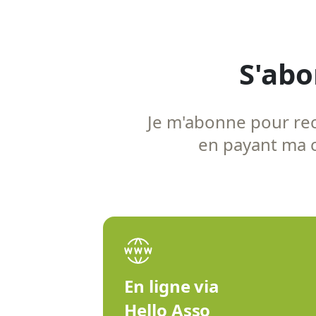
S'abo
Je m'abonne pour rece
en payant ma co
En ligne via
Hello Asso