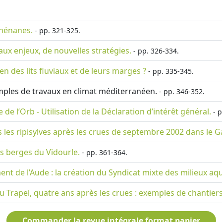
rhénanes.
- pp. 321-325.
ux enjeux, de nouvelles stratégies.
- pp. 326-334.
 des lits fluviaux et de leurs marges ?
- pp. 335-345.
xemples de travaux en climat méditerranéen.
- pp. 346-352.
 de l’Orb - Utilisation de la Déclaration d’intérêt général.
- p
 les ripisylves après les crues de septembre 2002 dans le G
es berges du Vidourle.
- pp. 361-364.
t de l’Aude : la création du Syndicat mixte des milieux aqu
du Trapel, quatre ans après les crues : exemples de chantiers
Commander la revue intégrale format papier