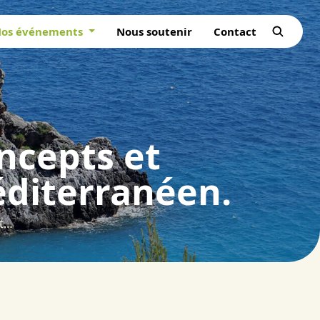
os événements
Nous soutenir
Contact
oncepts et
éditerranéen.
La restauration de la ripisylve : concepts et exemples de travaux en climat méditerranéen.