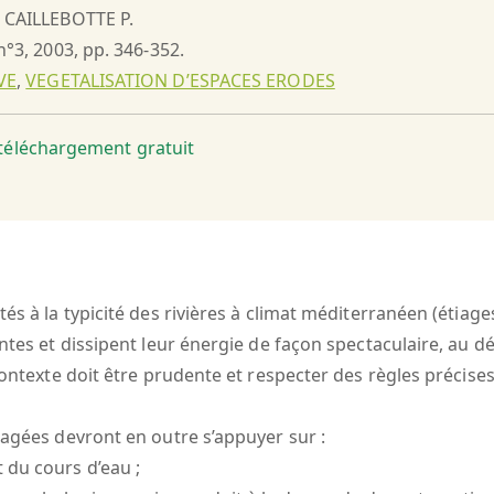
, CAILLEBOTTE P.
 n°3, 2003, pp. 346-352.
VE
,
VEGETALISATION D’ESPACES ERODES
t téléchargement gratuit
tés à la typicité des rivières à climat méditerranéen (étiag
ntes et dissipent leur énergie de façon spectaculaire, au dé
e contexte doit être prudente et respecter des règles préc
sagées devront en outre s’appuyer sur :
 du cours d’eau ;