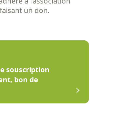
adhère à l’association
 faisant un don.
de souscription
ent, bon de