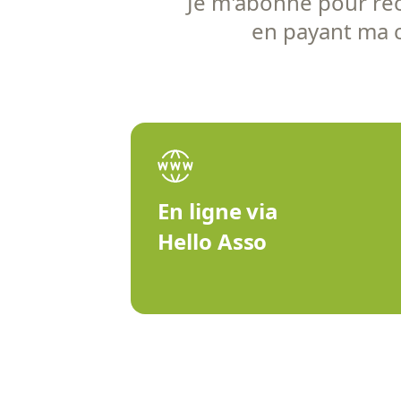
Je m'abonne pour rece
en payant ma co
En ligne via
Hello Asso