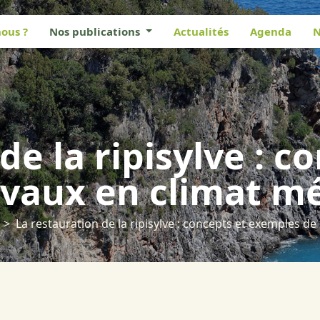
ous ?
Nos publications
Actualités
Agenda
N
de la ripisylve : c
vaux en climat m