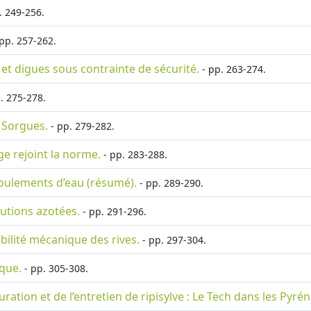
. 249-256.
pp. 257-262.
 et digues sous contrainte de sécurité.
- pp. 263-274.
. 275-278.
s Sorgues.
- pp. 279-282.
ge rejoint la norme.
- pp. 283-288.
coulements d’eau (résumé).
- pp. 289-290.
lutions azotées.
- pp. 291-296.
bilité mécanique des rives.
- pp. 297-304.
ique.
- pp. 305-308.
uration et de l’entretien de ripisylve : Le Tech dans les Pyré