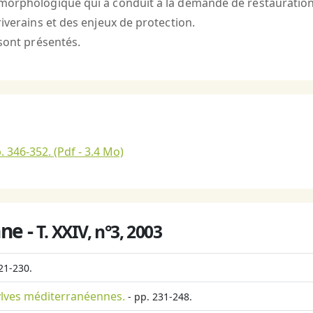
 morphologique qui a conduit à la demande de restauration
iverains et des enjeux de protection.
 sont présentés.
. 346-352.
(Pdf - 3.4 Mo)
ne -
T. XXIV, n°3, 2003
21-230.
ylves méditerranéennes.
- pp. 231-248.