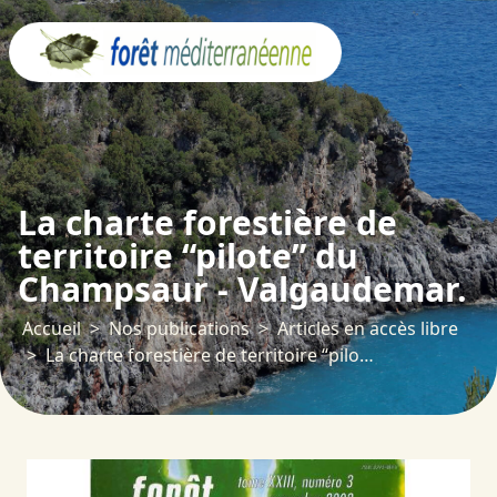
Panneau de gestion des cookies
La charte forestière de
territoire “pilote” du
Champsaur - Valgaudemar.
Accueil
Nos publications
Articles en accès libre
La charte forestière de territoire “pilote” du Champsaur - Valgaudemar.