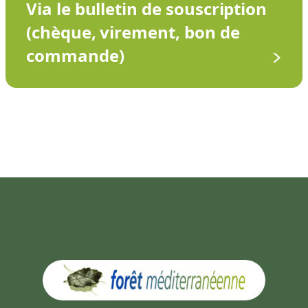
Via le bulletin de souscription
(chèque, virement, bon de
commande)