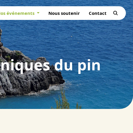
os événements
Nous soutenir
Contact
aniques du pin
e.