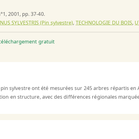
n°1, 2001, pp. 37-40.
INUS SYLVESTRIS (Pin sylvestre)
,
TECHNOLOGIE DU BOIS
,
U
t téléchargement gratuit
pin sylvestre ont été mesurées sur 245 arbres répartis en A
sation en structure, avec des différences régionales marquée