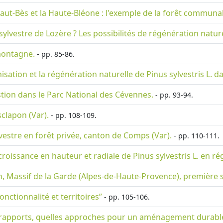
ut-Bès et la Haute-Bléone : l'exemple de la forêt communa
ylvestre de Lozère ? Les possibilités de régénération nature
montagne.
- pp. 85-86.
isation et la régénération naturelle de Pinus sylvestris L. d
estion dans le Parc National des Cévennes.
- pp. 93-94.
sclapon (Var).
- pp. 108-109.
estre en forêt privée, canton de Comps (Var).
- pp. 110-111.
croissance en hauteur et radiale de Pinus sylvestris L. en 
 Massif de la Garde (Alpes-de-Haute-Provence), première sé
onctionnalité et territoires”
- pp. 105-106.
els rapports, quelles approches pour un aménagement durabl