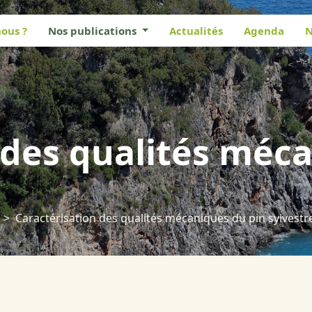
ous ?
Nos publications
Actualités
Agenda
N
 des qualités méc
Caractérisation des qualités mécaniques du pin sylvestr