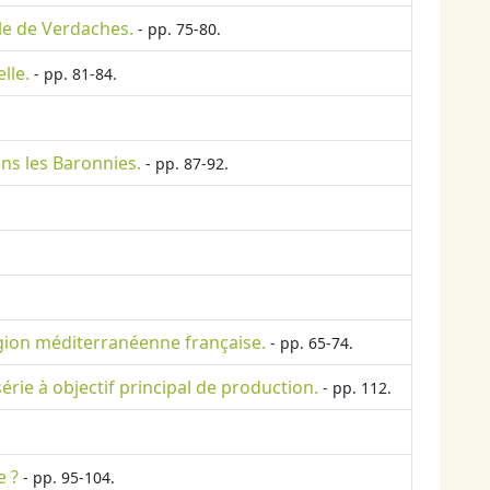
le de Verdaches.
- pp. 75-80.
lle.
- pp. 81-84.
ans les Baronnies.
- pp. 87-92.
région méditerranéenne française.
- pp. 65-74.
rie à objectif principal de production.
- pp. 112.
e ?
- pp. 95-104.