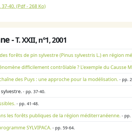
 37-40.
(Pdf - 268 Ko)
ne -
T. XXII, n°1, 2001
es forêts de pin sylvestre (Pinus sylvestris L.) en région 
hénomène difficilement contrôlable ? L'exemple du Causse M
haîne des Puys : une approche pour la modélisation.
- pp. 2
sylvestre.
- pp. 37-40.
sibles.
- pp. 41-48.
ans les forêts publiques de la région méditerranéenne.
- pp.
le programme SYLVIPACA.
- pp. 59-64.