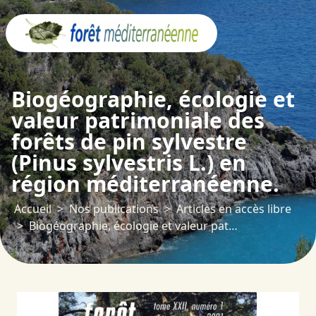
Panneau de gestion des cookies
Biogéographie, écologie et
valeur patrimoniale des
forêts de pin sylvestre
(Pinus sylvestris L.) en
région méditerranéenne.
Accueil
Nos publications
Articles en accès libre
Biogéographie, écologie et valeur patrimoniale des forêts de pin sylvestre (Pinus sylvestris L.) en région méditerranéenne.