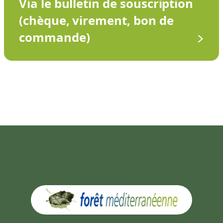
Via le bulletin de souscription
(chèque, virement, bon de
commande)