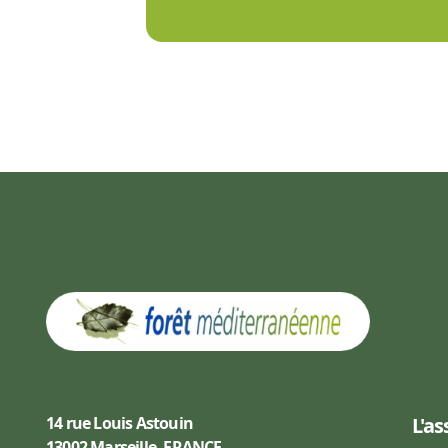
14 rue Louis Astouin
L'as
13002 Marseille, FRANCE