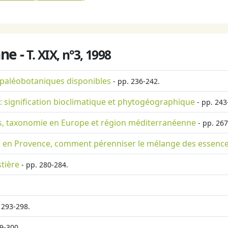
ne -
T. XIX, n°3, 1998
 paléobotaniques disponibles
- pp. 236-242.
 signification bioclimatique et phytogéographique
- pp. 243
es, taxonomie en Europe et région méditerranéenne
- pp. 267
s en Provence, comment pérenniser le mélange des essence
tière
- pp. 280-284.
 293-298.
9-300.