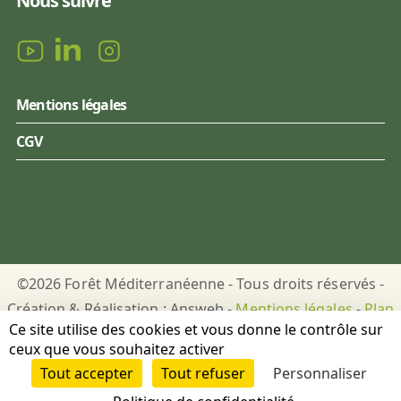
Nous suivre
Mentions légales
CGV
©2026 Forêt Méditerranéenne - Tous droits réservés -
Création & Réalisation : Answeb -
Mentions légales
-
Plan
Ce site utilise des cookies et vous donne le contrôle sur
du site
-
Gestion des cookies
ceux que vous souhaitez activer
Tout accepter
Tout refuser
Personnaliser
DON
PUBLICATIONS