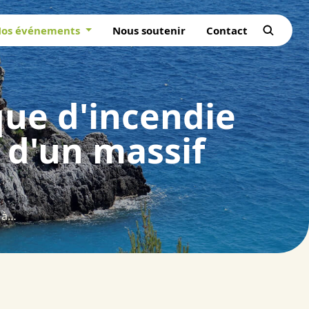
os événements
Nous soutenir
Contact
que d'incendie
e d'un massif
Evaluation et cartographie du risque d'incendie de forêt à l'aide d'un SIG. Exemple d'un massif forestier du sud de la France.