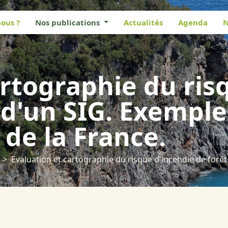
ous ?
Nos publications
Actualités
Agenda
N
artographie du ris
e d'un SIG. Exempl
 de la France.