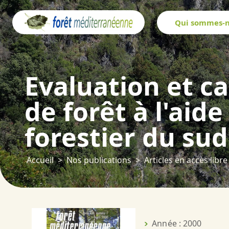
Panneau de gestion des cookies
Qui sommes-n
Evaluation et c
de forêt à l'aid
forestier du sud
Accueil
Nos publications
Articles en accès libre
Année : 2000