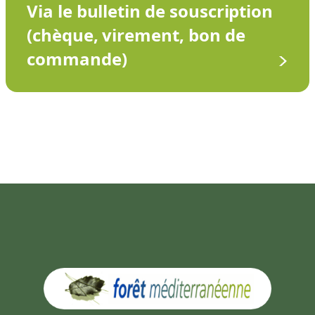
Via le bulletin de souscription
(chèque, virement, bon de
commande)