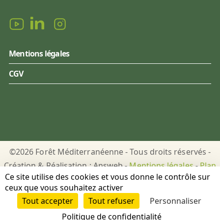
Mentions légales
CGV
©2026 Forêt Méditerranéenne - Tous droits réservés -
Création & Réalisation : Answeb -
Mentions légales
-
Plan
Ce site utilise des cookies et vous donne le contrôle sur
du site
-
Gestion des cookies
ceux que vous souhaitez activer
Tout accepter
Tout refuser
Personnaliser
DON
PUBLICATIONS
Politique de confidentialité