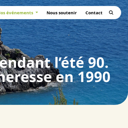
os événements
Nous soutenir
Contact
ndant l’été 90.
cheresse en 1990
Les conditions météorologiques pendant l’été 90. Dossier Les feux de forêt et la sécheresse en 1990