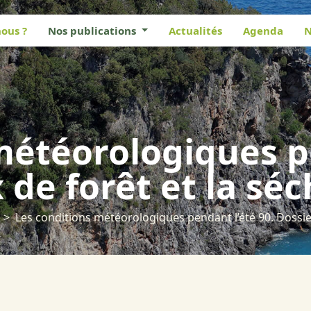
ous ?
Nos publications
Actualités
Agenda
N
météorologiques pe
 de forêt et la sé