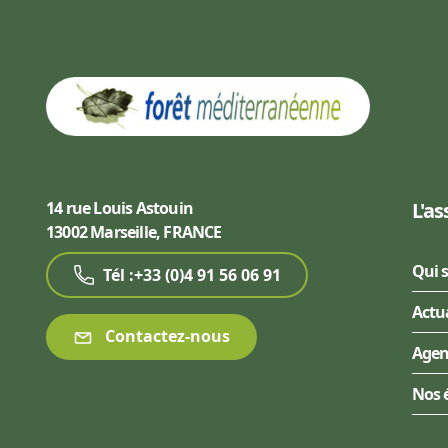
14 rue Louis Astouin
L'as
13002 Marseille, FRANCE
Qui 
Tél :+33 (0)4 91 56 06 91
Actu
Contactez-nous
Age
Nos 