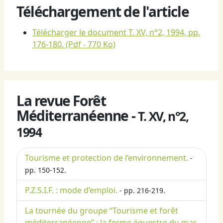
Téléchargement de l'article
Télécharger le document T. XV, n°2, 1994, pp.
176-180.
(Pdf - 770 Ko)
La revue Forêt
Méditerranéenne -
T. XV, n°2,
1994
Tourisme et protection de l’environnement.
-
pp. 150-152.
P.Z.S.I.F. : mode d’emploi.
- pp. 216-219.
La tournée du groupe “Tourisme et forêt
méditerranéenne” : la ferme équestre du mas