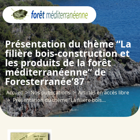
Panneau de gestion des cookies
Présentation du thème “La
filière bois-construction et
les produits de la forêt
méditerranéenne” de
Foresterranée’87
Accueil
Nos publications
Articles en accès libre
Présentation du thème “La filière bois-construction et les produits de la forêt méditerranéenne” de Foresterranée’87