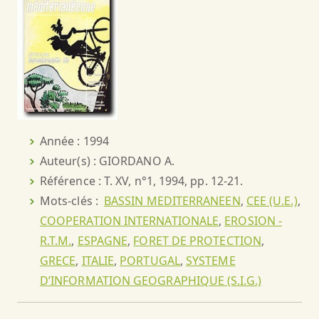
Année : 1994
Auteur(s) : GIORDANO A.
Référence : T. XV, n°1, 1994, pp. 12-21.
Mots-clés :
BASSIN MEDITERRANEEN
,
CEE (U.E.)
,
COOPERATION INTERNATIONALE
,
EROSION -
R.T.M.
,
ESPAGNE
,
FORET DE PROTECTION
,
GRECE
,
ITALIE
,
PORTUGAL
,
SYSTEME
D’INFORMATION GEOGRAPHIQUE (S.I.G.)