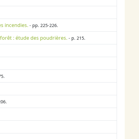
es incendies.
- pp. 225-226.
orêt : étude des poudrières.
- p. 215.
75.
206.