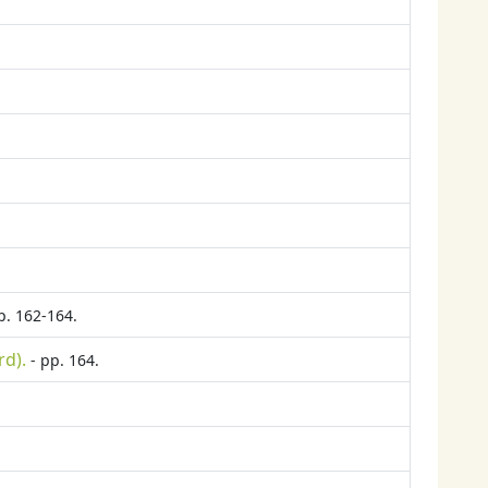
p. 162-164.
rd).
- pp. 164.