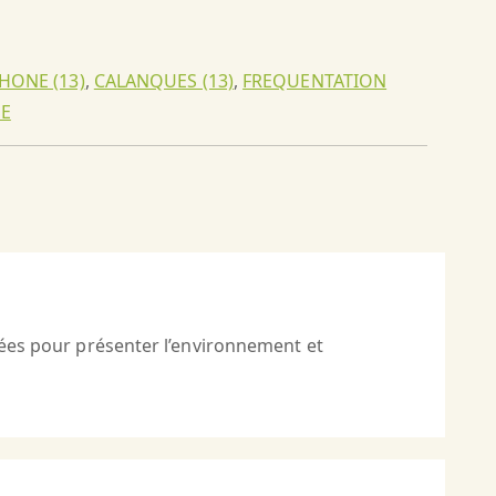
HONE (13)
,
CALANQUES (13)
,
FREQUENTATION
E
agées pour présenter l’environnement et