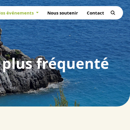
os événements
Nous soutenir
Contact
e plus fréquenté
Les calanques : l’espace naturel le plus fréquenté de la région.