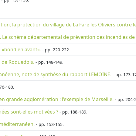
ion, la protection du village de La Fare les Oliviers contre l
 Le schéma départemental de prévention des incendies de f
el «bond en avant».
- pp. 220-222.
 de Roquedols.
- pp. 148-149.
ranéenne, note de synthèse du rapport LEMOINE.
- pp. 173-1
76-180.
en grande agglomération : l’exemple de Marseille.
- pp. 204-
nées sont-elles motivées ?
- pp. 188-189.
 méditerranéen.
- pp. 153-155.