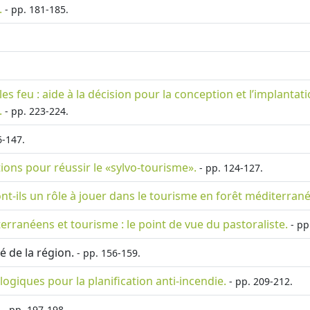
.
- pp. 181-185.
feu : aide à la décision pour la conception et l’implantati
.
- pp. 223-224.
6-147.
itions pour réussir le «sylvo-tourisme».
- pp. 124-127.
ils un rôle à jouer dans le tourisme en forêt méditerran
rranéens et tourisme : le point de vue du pastoraliste.
- pp
é de la région.
- pp. 156-159.
ogiques pour la planification anti-incendie.
- pp. 209-212.
- pp. 197-198.