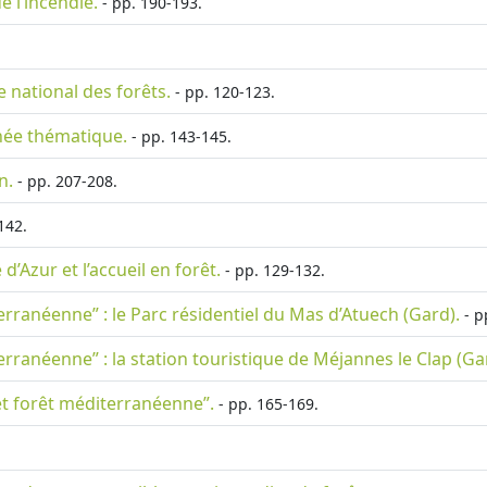
 l’incendie.
- pp. 190-193.
e national des forêts.
- pp. 120-123.
née thématique.
- pp. 143-145.
n.
- pp. 207-208.
142.
Azur et l’accueil en forêt.
- pp. 129-132.
rranéenne” : le Parc résidentiel du Mas d’Atuech (Gard).
- p
ranéenne” : la station touristique de Méjannes le Clap (Ga
t forêt méditerranéenne”.
- pp. 165-169.