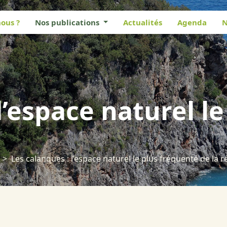
ous ?
Nos publications
Actualités
Agenda
N
l’espace naturel l