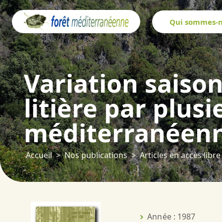
Panneau de gestion des cookies
Qui sommes-n
Variation saison
litière par plus
méditerranéen
Accueil
Nos publications
Articles en accès libre
Année : 1987