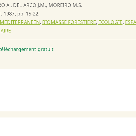
RO A., DEL ARCO J.M., MOREIRO M.S.
1, 1987, pp. 15-22.
 MEDITERRANEEN
,
BIOMASSE FORESTIERE
,
ECOLOGIE
,
ESP
AIRE
t téléchargement gratuit