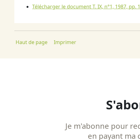
Télécharger le document T. IX, n°1, 1987, pp. 
Haut de page
Imprimer
S'abo
Je m'abonne pour rece
en payant ma co