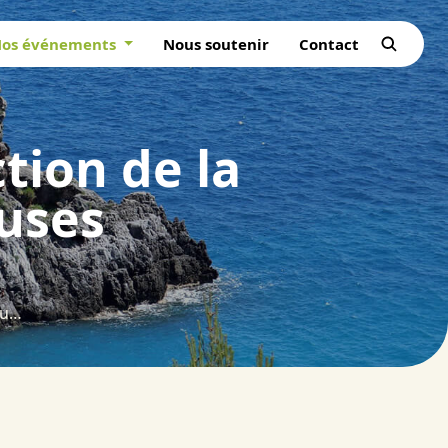
os événements
Nous soutenir
Contact
tion de la
euses
Variation saisonnière de la production de la litière par plusieurs espèces ligneuses méditerranéennes