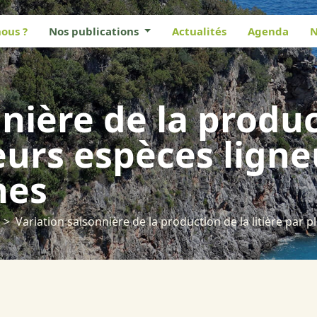
ous ?
Nos publications
Actualités
Agenda
N
nière de la produc
ieurs espèces lign
nes