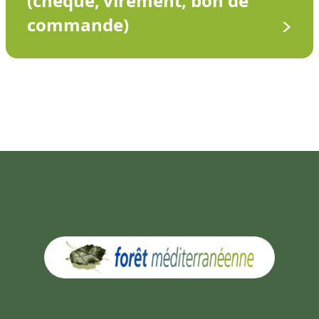
(chèque, virement, bon de
commande)