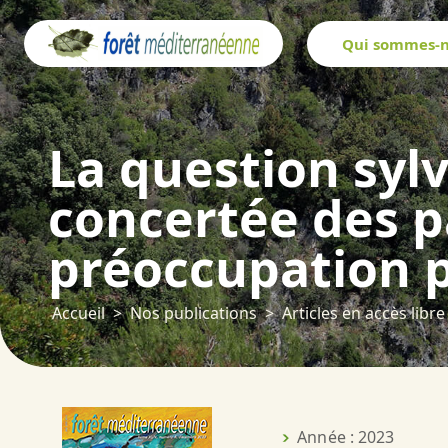
Panneau de gestion des cookies
Qui sommes-n
La question sylv
concertée des p
préoccupation p
Accueil
Nos publications
Articles en accès libre
Année : 2023