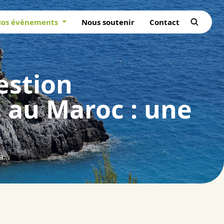
os événements
Nous soutenir
Contact
estion
 au Maroc : une
La question sylvopastorale et la gestion concertée des paysages forestiers au Maroc : une préoccupation plurielle