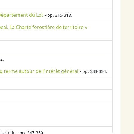
Département du Lot
- pp. 315-318.
l. La Charte forestière de territoire «
2.
 terme autour de l’intérêt général
- pp. 333-334.
urielle
- pp. 347-360.