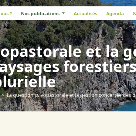
ous ?
Nos publications
Actualités
Agenda
N
opastorale et la g
aysages forestiers
lurielle