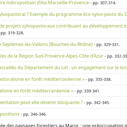
ire métropolitain d’Aix-Marseille-Provence
- pp. 307-314.
sylvopastoral ? Exemple du programme éco-sylvo-pasto du 
de projets sylvopastoraux contribuant au développement loca
 pp. 319-328.
e Septèmes-les-Vallons (Bouches-du-Rhône)
- pp. 329-331.
les de la Région Sud-Provence-Alpes-Côte d’Azur
- pp. 332-33
saillés du Département du Lot : un engagement sur le long
pastoralisme en forêt méditerranéenne »
- pp. 335-338.
ralisme en forêt méditerranéenne »
- pp. 339-341.
mentation peut-elle devenir bloquante ?
- pp. 342-345.
opositions
- pp. 346-346.
tée des paysages forestiers au Maroc : une préoccupation pl