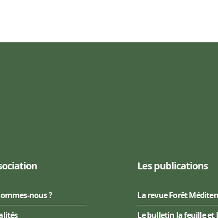
sociation
Les publications
sommes-nous ?
La revue Forêt Médite
alités
Le bulletin la feuille et 