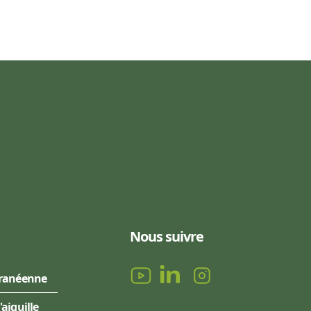
Nous suivre
rranéenne
l'aiguille