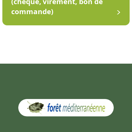
(chèque, virement, bon de
commande)