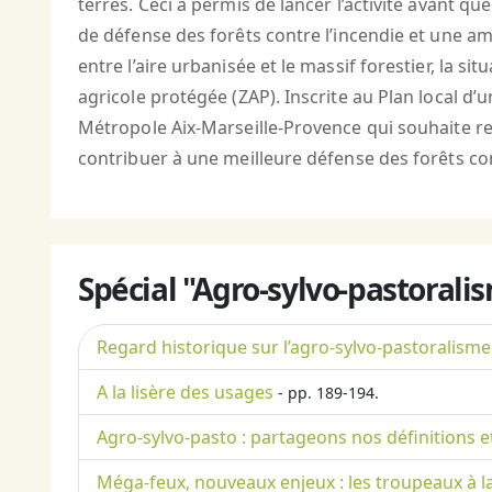
terres. Ceci a permis de lancer l’activité avant qu
de défense des forêts contre l’incendie et une amé
entre l’aire urbanisée et le massif forestier, la 
agricole protégée (ZAP). Inscrite au Plan local d’u
Métropole Aix-Marseille-Provence qui souhaite req
contribuer à une meilleure défense des forêts con
Spécial "Agro-sylvo-pastorali
Regard historique sur l’agro-sylvo-pastoralism
A la lisère des usages
- pp. 189-194.
Agro-sylvo-pasto : partageons nos définitions 
Méga-feux, nouveaux enjeux : les troupeaux à la