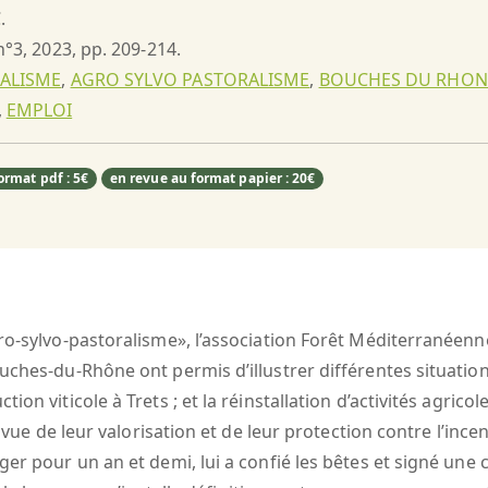
.
 n°3, 2023, pp. 209-214.
ALISME
,
AGRO SYLVO PASTORALISME
,
BOUCHES DU RHONE
,
EMPLOI
ormat pdf : 5€
en revue au format papier : 20€
o-sylvo-pastoralisme», l’association Forêt Méditerranéenne 
ches-du-Rhône ont permis d’illustrer différentes situations 
n viticole à Trets ; et la réinstallation d’activités agricol
n vue de leur valorisation et de leur protection contre l’inc
ger pour un an et demi, lui a confié les bêtes et signé une