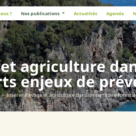
ous ?
Nos publications
Actualités
Agenda
N
et agriculture dan
orts enjeux de pré