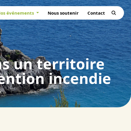
os événements
Nous soutenir
Contact
s un territoire
vention incendie
Insérer élevage et agriculture dans un territoire forestier aux forts enjeux de prévention incendie