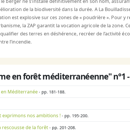
e le berger ne s’installe définitivement en son nom, assurant
lioration de la biodiversité dans la durée. A La Bouilladis
situation est explosive sur ces zones de « poudrière ». Pour
rbanisme, la ZAP garantit la vocation agricole de la zone. Ce
ualifier des terres en déshérence, recréer de l’activité é
tre l’incendie.
sme en forêt méditerranéenne" n°1 
e en Méditerranée
- pp. 181-188.
et exprimons nos ambitions !
- pp. 195-200.
 rescousse de la forêt
- pp. 201-208.