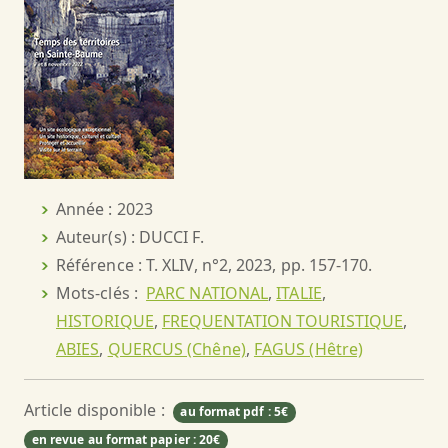
Année : 2023
Auteur(s) : DUCCI F.
Référence : T. XLIV, n°2, 2023, pp. 157-170.
Mots-clés :
PARC NATIONAL
,
ITALIE
,
HISTORIQUE
,
FREQUENTATION TOURISTIQUE
,
ABIES
,
QUERCUS (Chêne)
,
FAGUS (Hêtre)
Article disponible :
au format pdf : 5€
en revue au format papier : 20€