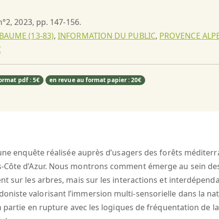
 n°2, 2023, pp. 147-156.
BAUME (13-83)
,
INFORMATION DU PUBLIC
,
PROVENCE ALPE
C
ormat pdf : 5€
en revue au format papier : 20€
’une enquête réalisée auprès d’usagers des forêts méditerra
es-Côte d’Azur. Nous montrons comment émerge au sein de
t sur les arbres, mais sur les interactions et interdépend
iste valorisant l’immersion multi-sensorielle dans la natu
n partie en rupture avec les logiques de fréquentation de l