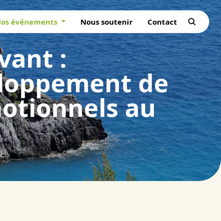
os événements
Nous soutenir
Contact
vant :
eloppement de
motionnels au
De l’étendue boisée au système vivant : immersion dans la nature et développement de modes de relation sensibles et émotionnels au vivant