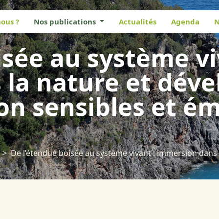
ous ?
Nos publications
Actualités
Agenda
N
isée au système vi
 la nature et dév
on sensibles et é