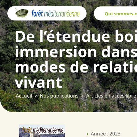
Panneau de gestion des cookies
Qui sommes-n
De l’étendue bo
immersion dans
modes de relati
vivant
Accueil
Nos publications
Articles en accès libre
Année : 2023