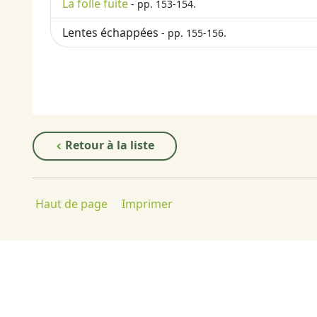
La folle fuite
- pp. 153-154.
Lentes échappées
- pp. 155-156.
Retour à la liste
Haut de page
Imprimer