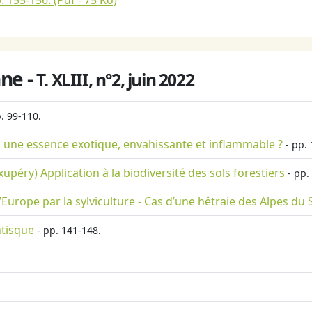
. 155-156.
(Pdf - 75 Ko)
ne -
T. XLIII, n°2, juin 2022
. 99-110.
t-il une essence exotique, envahissante et inflammable ?
- pp. 
Exupéry) Application à la biodiversité des sols forestiers
- pp.
’Europe par la sylviculture - Cas d’une hêtraie des Alpes du
ntisque
- pp. 141-148.