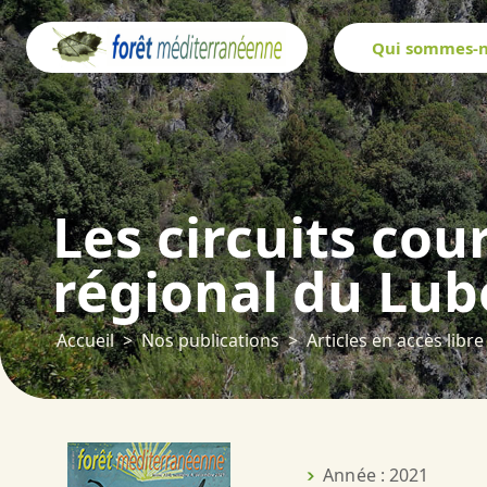
Panneau de gestion des cookies
Qui sommes-n
Les circuits cou
régional du Lu
Accueil
Nos publications
Articles en accès libre
Année : 2021