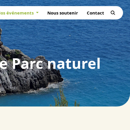
os événements
Nous soutenir
Contact
le Parc naturel
Les circuits courts du cèdre dans le Parc naturel régional du Luberon