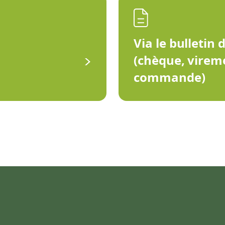
Via le bulletin 
(chèque, virem
commande)