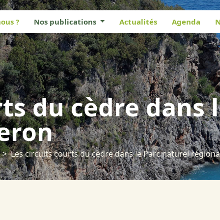
ous ?
Nos publications
Actualités
Agenda
N
rts du cèdre dans 
beron