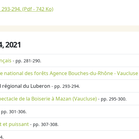
. 293-294.
(Pdf - 742 Ko)
°4, 2021
nçais
- pp. 281-290.
fice national des forêts Agence Bouches-du-Rhône - Vaucluse
el régional du Luberon
- pp. 293-294.
spectacle de la Boiserie à Mazan (Vaucluse)
- pp. 295-300.
 pp. 301-306.
t et puissant
- pp. 307-308.
4.