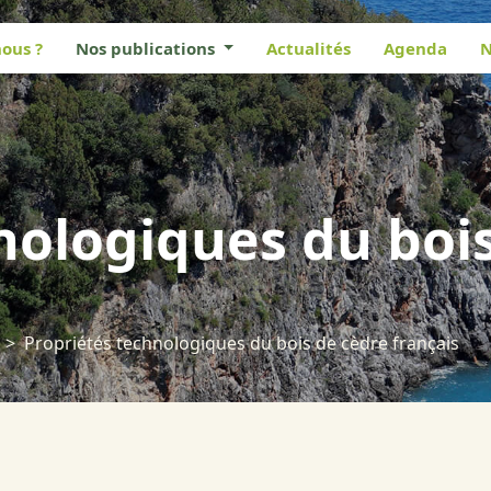
ous ?
Nos publications
Actualités
Agenda
N
nologiques du boi
Propriétés technologiques du bois de cèdre français