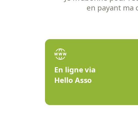
en payant ma co
En ligne via
Hello Asso