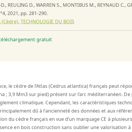
 J-D., REULING D., WARREN S., MONTIBUS M., REYNAUD C., G
n°4, 2021, pp. 281-290.
 (Cèdre)
,
TECHNOLOGIE DU BOIS
t téléchargement gratuit
e, le cèdre de l’Atlas (Cedrus atlantica) français peut rép
 ha ; 3,9 Mm3 sur pied) présent sur l’arc méditerranéen. De
glement climatique. Cependant, les caractéristiques techn
incipalement dû à l’ancienneté des données et aux référenti
tion du cèdre français en vue d’un marquage CE à plusieurs 
essence en bois construction sans oublier une valorisatio