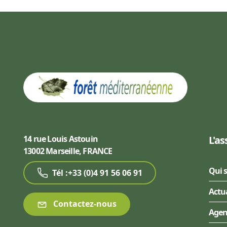
14 rue Louis Astouin
L'as
13002 Marseille, FRANCE
Qui 
Tél :+33 (0)4 91 56 06 91
Actu
Contactez-nous
Age