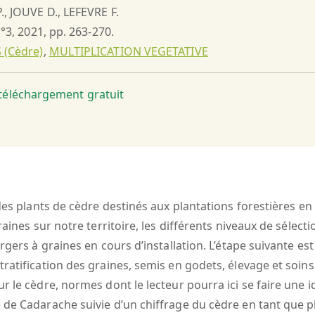
., JOUVE D., LEFEVRE F.
n°3, 2021, pp. 263-270.
 (Cèdre)
,
MULTIPLICATION VEGETATIVE
t téléchargement gratuit
des plants de cèdre destinés aux plantations forestières en s
aines sur notre territoire, les différents niveaux de sélecti
rgers à graines en cours d’installation. L’étape suivante es
ratification des graines, semis en godets, élevage et soins
r le cèdre, normes dont le lecteur pourra ici se faire une 
e Cadarache suivie d’un chiffrage du cèdre en tant que plant