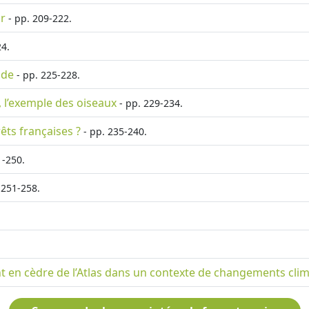
ur
- pp. 209-222.
24.
ude
- pp. 225-228.
 l’exemple des oiseaux
- pp. 229-234.
rêts françaises ?
- pp. 235-240.
1-250.
 251-258.
t en cèdre de l’Atlas dans un contexte de changements cli