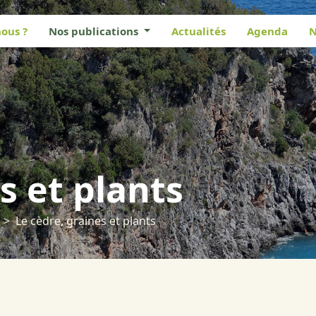
ous ?
Nos publications
Actualités
Agenda
N
s et plants
Le cèdre, graines et plants