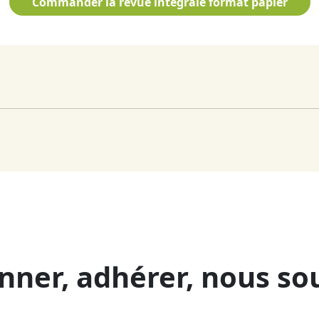
Commander la revue intégrale format papier
nner, adhérer, nous so