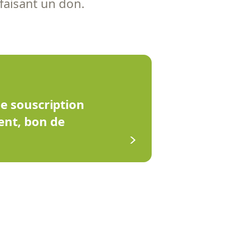
 faisant un don.
de souscription
ent, bon de