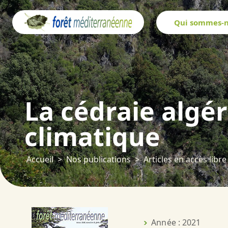
Panneau de gestion des cookies
Qui sommes-n
La cédraie algé
climatique
Accueil
Nos publications
Articles en accès libre
Année : 2021