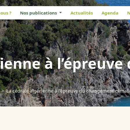
ous ?
Nos publications
Actualités
Agenda
N
rienne à l’épreuv