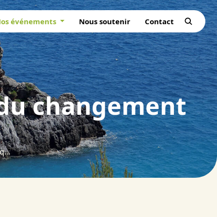
os événements
Nous soutenir
Contact
e du changement
La cédraie algérienne à l’épreuve du changement climatique