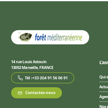
14 rue Louis Astouin
L'as
13002 Marseille, FRANCE
Qui 
Tél :+33 (0)4 91 56 06 91
Actu
Contactez-nous
Age
Nos 