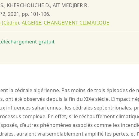
I S., KHERCHOUCHE D., AIT MEDJBER R.
n°2, 2021, pp. 101-106.
 (Cèdre)
,
ALGERIE
,
CHANGEMENT CLIMATIQUE
t téléchargement gratuit
t la cédraie algérienne. Pas moins de trois épisodes de mo
ont été observés depuis la fin du XIXe siècle. L’impact nég
ux influences sahariennes ; les cédraies septentrionales, 
un processus complexe. En effet, si le réchauffement climati
isposés, d’autres phénomènes associés comme les incendies
draies, auraient vraisemblablement amplifié les pertes, et 