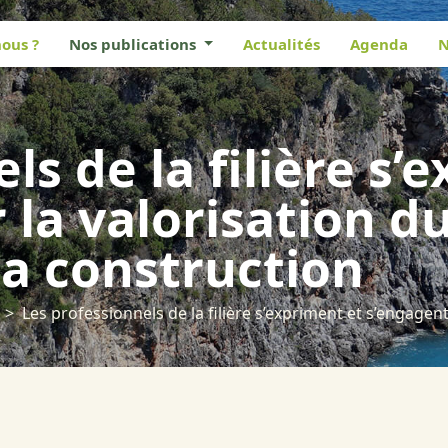
ous ?
Nos publications
Actualités
Agenda
N
ls de la filière s’
la valorisation du
la construction