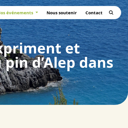
os événements
Nous soutenir
Contact
expriment et
 pin d’Alep dans
Les professionnels de la filière s’expriment et s’engagent pour la valorisation du pin d’Alep dans les marchés de la construction