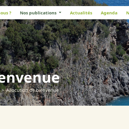
ous ?
Nos publications
Actualités
Agenda
N
ienvenue
Allocution de bienvenue