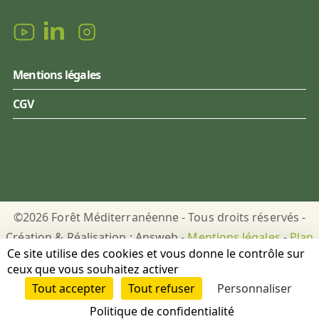
Mentions légales
CGV
©2026 Forêt Méditerranéenne - Tous droits réservés -
Création & Réalisation : Answeb -
Mentions légales
-
Plan
Ce site utilise des cookies et vous donne le contrôle sur
du site
-
Gestion des cookies
ceux que vous souhaitez activer
Tout accepter
Tout refuser
Personnaliser
DON
PUBLICATIONS
Politique de confidentialité