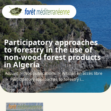
Panneau de gestion des cookies
Participatory approaches
to forestry in the use of
non-wood forest products
in Algeria
Accueil
Nos publications
Articles en accès libre
Participatory approaches to forestry in the use of non-wood forest products in Algeria