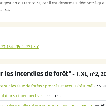
r gestion du territoire, car il est désormais démontré que
aires.
173-184 .
(Pdf - 731 Ko)
 les incendies de forêt" -
T. XL, n°2, 2
e sur les feux de forêts : progrès et acquis (résumé)
- pp. 9
olutions et perspectives
- pp. 91-92.
une analyse multiscalaire en France méditerranéenne
- pp. 93-