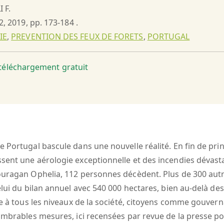
 F.
2, 2019, pp. 173-184 .
IE
,
PREVENTION DES FEUX DE FORETS
,
PORTUGAL
t téléchargement gratuit
e Portugal bascule dans une nouvelle réalité. En fin de pr
ent une aérologie exceptionnelle et des incendies dévastat
ouragan Ophelia, 112 personnes décèdent. Plus de 300 autre
elui du bilan annuel avec 540 000 hectares, bien au-delà d
ve à tous les niveaux de la société, citoyens comme gouvern
ombrables mesures, ici recensées par revue de la presse po