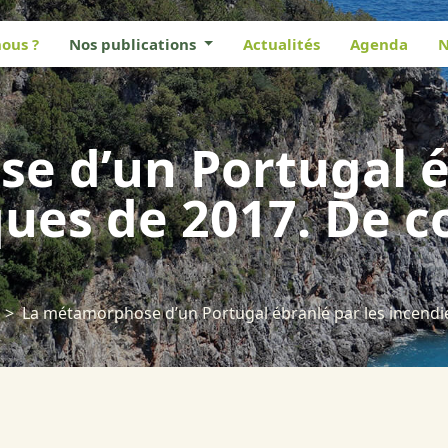
ous ?
Nos publications
Actualités
Agenda
N
 d’un Portugal é
ques de 2017. De c