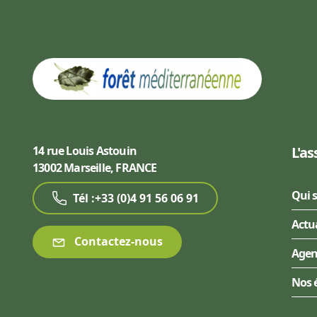
14 rue Louis Astouin
L'as
13002 Marseille, FRANCE
Qui 
Tél :+33 (0)4 91 56 06 91
Actu
Contactez-nous
Age
Nos 