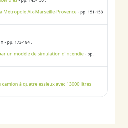
incendies
- pp. 145-150 .
 la Métropole Aix-Marseille-Provence
- pp. 151-158
on
- pp. 173-184 .
 par un modèle de simulation d’incendie
- pp.
u camion à quatre essieux avec 13000 litres