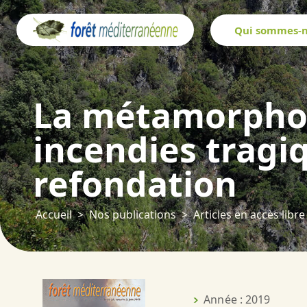
Panneau de gestion des cookies
Qui sommes-n
La métamorphose
incendies tragi
refondation
Accueil
Nos publications
Articles en accès libre
Année : 2019