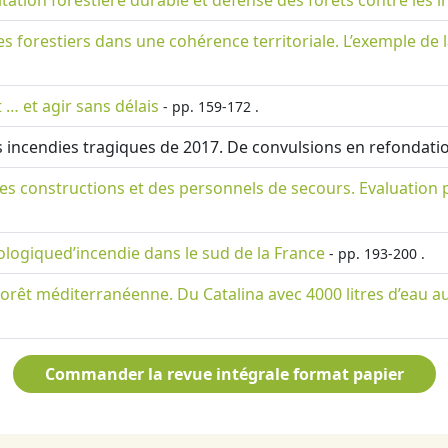
tation forestière durable et défense des forêts contre les 
ces forestiers dans une cohérence territoriale. L’exemple de
 … et agir sans délais
- pp. 159-172 .
 incendies tragiques de 2017. De convulsions en refondati
des constructions et des personnels de secours. Evaluation
ogiqued’incendie dans le sud de la France
- pp. 193-200 .
 forêt méditerranéenne. Du Catalina avec 4000 litres d’eau a
Commander la revue intégrale format papier