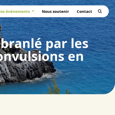
os événements
Nous soutenir
Contact
branlé par les
onvulsions en
La métamorphose d’un Portugal ébranlé par les incendies tragiques de 2017. De convulsions en refondation