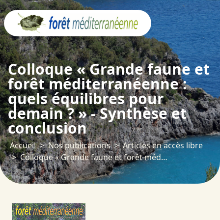
Panneau de gestion des cookies
Colloque « Grande faune et
forêt méditerranéenne :
quels équilibres pour
demain ? » - Synthèse et
conclusion
Accueil
Nos publications
Articles en accès libre
Colloque « Grande faune et forêt méditerranéenne : quels équilibres pour demain ? » - Synthèse et conclusion