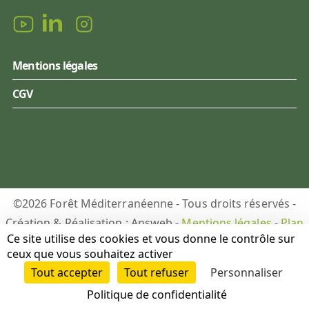
Mentions légales
CGV
©2026 Forêt Méditerranéenne - Tous droits réservés -
Création & Réalisation : Answeb -
Mentions légales
-
Plan
Ce site utilise des cookies et vous donne le contrôle sur
du site
-
Gestion des cookies
ceux que vous souhaitez activer
Tout accepter
Tout refuser
Personnaliser
DON
PUBLICATIONS
Politique de confidentialité